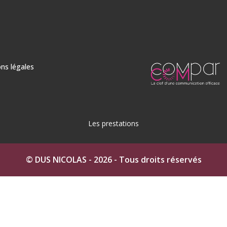
ns légales
Les prestations
n Ciré à Auch
Béton ciré dans le Gers
Béton Ciré à Fleu
© DUS NICOLAS - 2026 - Tous droits réservés