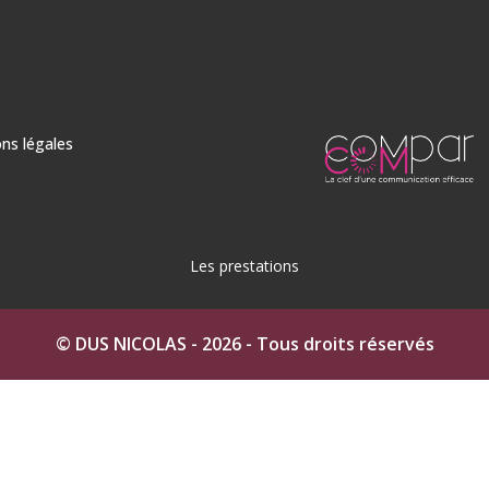
ns légales
Les prestations
n Ciré à Auch
Béton ciré dans le Gers
Béton Ciré à Fleu
© DUS NICOLAS - 2026 - Tous droits réservés